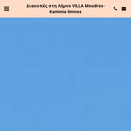
Διακοπές στη Λήμνο VILLA Moudros-
Kaminia limnos